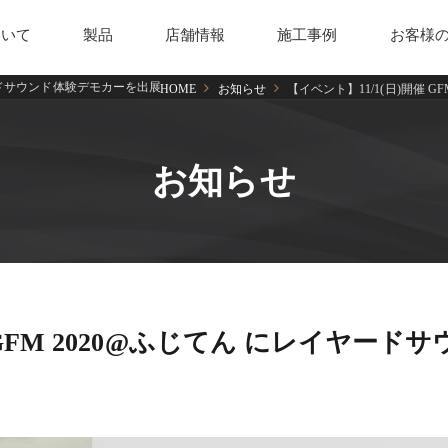
ついて
製品
店舗情報
施工事例
お客様
イヤードサウンド体験デモカーを出展
HOME
お知らせ
【イベント】11/1(日)開催 
お知らせ
ルセット
2チャンネルセット
+C チューンナッ
 GFM 2020@ふじてん にレイヤード